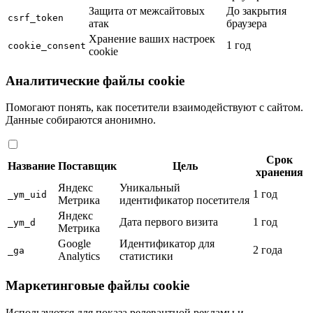
Защита от межсайтовых
До закрытия
csrf_token
атак
браузера
Хранение ваших настроек
1 год
cookie_consent
cookie
Аналитические файлы cookie
Помогают понять, как посетители взаимодействуют с сайтом.
Данные собираются анонимно.
Срок
Название
Поставщик
Цель
хранения
Яндекс
Уникальный
1 год
_ym_uid
Метрика
идентификатор посетителя
Яндекс
Дата первого визита
1 год
_ym_d
Метрика
Google
Идентификатор для
2 года
_ga
Analytics
статистики
Маркетинговые файлы cookie
Используются для показа релевантной рекламы и