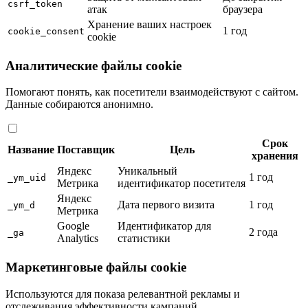
csrf_token
атак
браузера
Хранение ваших настроек
1 год
cookie_consent
cookie
Аналитические файлы cookie
Помогают понять, как посетители взаимодействуют с сайтом.
Данные собираются анонимно.
Срок
Название
Поставщик
Цель
хранения
Яндекс
Уникальный
1 год
_ym_uid
Метрика
идентификатор посетителя
Яндекс
Дата первого визита
1 год
_ym_d
Метрика
Google
Идентификатор для
2 года
_ga
Analytics
статистики
Маркетинговые файлы cookie
Используются для показа релевантной рекламы и
отслеживания эффективности кампаний.