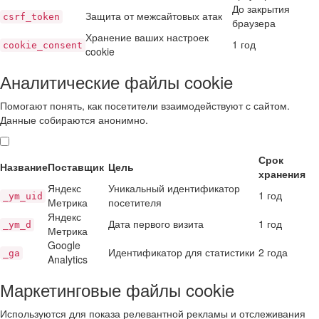
До закрытия
Защита от межсайтовых атак
csrf_token
браузера
Хранение ваших настроек
1 год
cookie_consent
cookie
Аналитические файлы cookie
Помогают понять, как посетители взаимодействуют с сайтом.
Данные собираются анонимно.
Срок
Название
Поставщик
Цель
хранения
Яндекс
Уникальный идентификатор
1 год
_ym_uid
Метрика
посетителя
Яндекс
Дата первого визита
1 год
_ym_d
Метрика
Google
Идентификатор для статистики
2 года
_ga
Analytics
Маркетинговые файлы cookie
Используются для показа релевантной рекламы и отслеживания