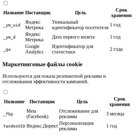
Срок
Название
Поставщик
Цель
хранения
Яндекс
Уникальный
1 год
_ym_uid
Метрика
идентификатор посетителя
Яндекс
Дата первого визита
1 год
_ym_d
Метрика
Google
Идентификатор для
2 года
_ga
Analytics
статистики
Маркетинговые файлы cookie
Используются для показа релевантной рекламы и
отслеживания эффективности кампаний.
Срок
Название
Поставщик
Цель
хранения
Meta
Отслеживание для
3 месяца
_fbp
(Facebook)
рекламы
Персонализация
Яндекс.Директ
1 год
YandexUID
рекламы