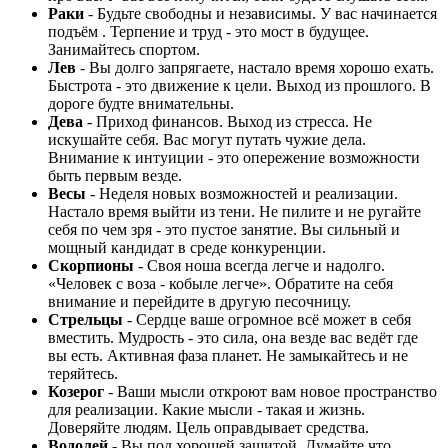
Раки
- Будьте свободны и независимы. У вас начинается
подъём . Терпение и труд - это мост в будущее.
Занимайтесь спортом.
Лев
- Вы долго запрягаете, настало время хорошо ехать.
Быстрота - это движение к цели. Выход из прошлого. В
дороге будте внимательны.
Дева
- Приход финансов. Выход из стресса. Не
искушайте себя. Вас могут путать чужие дела.
Внимание к интуиции - это опережение возможности
быть первым везде.
Весы
- Неделя новых возможностей и реализации.
Настало время выйти из тени. Не пилите и не ругайте
себя по чем зря - это пустое занятие. Вы сильный и
мощный кандидат в среде конкуренции.
Скорпионы
- Своя ноша всегда легче и надолго.
«Человек с воза - кобыле легче». Обратите на себя
внимание и перейдите в другую песочницу.
Стрельцы
- Сердце ваше огромное всё может в себя
вместить. Мудрость - это сила, она везде вас ведёт где
вы есть. Активная фаза планет. Не замыкайтесь и не
теряйтесь.
Козерог
- Ваши мысли откроют вам новое пространство
для реализации. Какие мысли - такая и жизнь.
Доверяйте людям. Цель оправдывает средства.
Водолей
- Вы под хорошей защитой. Думайте что