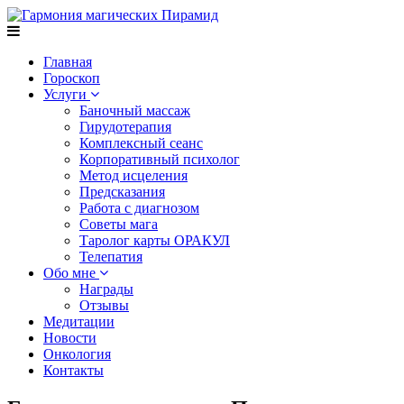
Главная
Гороскоп
Услуги
Баночный массаж
Гирудотерапия
Комплексный сеанс
Корпоративный психолог
Метод исцеления
Предсказания
Работа с диагнозом
Советы мага
Таролог карты ОРАКУЛ
Телепатия
Обо мне
Награды
Отзывы
Медитации
Новости
Онкология
Контакты