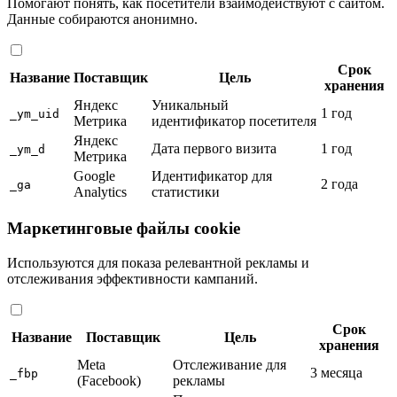
Помогают понять, как посетители взаимодействуют с сайтом.
Данные собираются анонимно.
Срок
Название
Поставщик
Цель
хранения
Яндекс
Уникальный
1 год
_ym_uid
Метрика
идентификатор посетителя
Яндекс
Дата первого визита
1 год
_ym_d
Метрика
Google
Идентификатор для
2 года
_ga
Analytics
статистики
Маркетинговые файлы cookie
Используются для показа релевантной рекламы и
отслеживания эффективности кампаний.
Срок
Название
Поставщик
Цель
хранения
Meta
Отслеживание для
3 месяца
_fbp
(Facebook)
рекламы