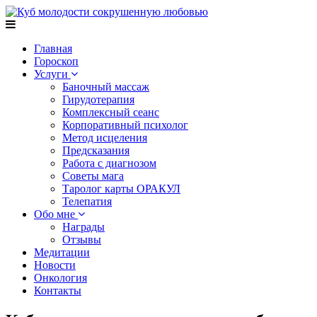
Главная
Гороскоп
Услуги
Баночный массаж
Гирудотерапия
Комплексный сеанс
Корпоративный психолог
Метод исцеления
Предсказания
Работа с диагнозом
Советы мага
Таролог карты ОРАКУЛ
Телепатия
Обо мне
Награды
Отзывы
Медитации
Новости
Онкология
Контакты