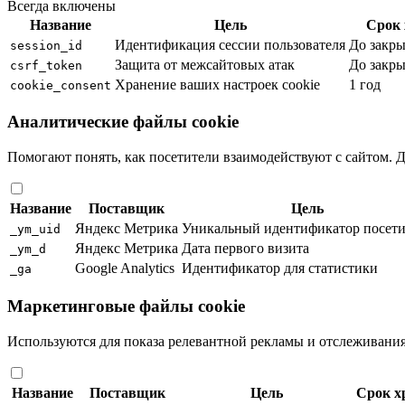
Всегда включены
Название
Цель
Срок 
Идентификация сессии пользователя
До закры
session_id
Защита от межсайтовых атак
До закры
csrf_token
Хранение ваших настроек cookie
1 год
cookie_consent
Аналитические файлы cookie
Помогают понять, как посетители взаимодействуют с сайтом.
Название
Поставщик
Цель
Яндекс Метрика
Уникальный идентификатор посети
_ym_uid
Яндекс Метрика
Дата первого визита
_ym_d
Google Analytics
Идентификатор для статистики
_ga
Маркетинговые файлы cookie
Используются для показа релевантной рекламы и отслеживани
Название
Поставщик
Цель
Срок х