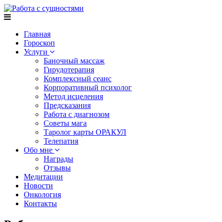
Главная
Гороскоп
Услуги
Баночный массаж
Гирудотерапия
Комплексный сеанс
Корпоративный психолог
Метод исцеления
Предсказания
Работа с диагнозом
Советы мага
Таролог карты ОРАКУЛ
Телепатия
Обо мне
Награды
Отзывы
Медитации
Новости
Онкология
Контакты