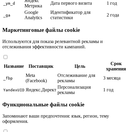
Яндекс
Дата первого визита
1 год
_ym_d
Метрика
Google
Идентификатор для
2 года
_ga
Analytics
статистики
Маркетинговые файлы cookie
Используются для показа релевантной рекламы и
отслеживания эффективности кампаний.
Срок
Название
Поставщик
Цель
хранения
Meta
Отслеживание для
3 месяца
_fbp
(Facebook)
рекламы
Персонализация
Яндекс.Директ
1 год
YandexUID
рекламы
Функциональные файлы cookie
Запоминают ваши предпочтения: язык, регион, тему
оформления.