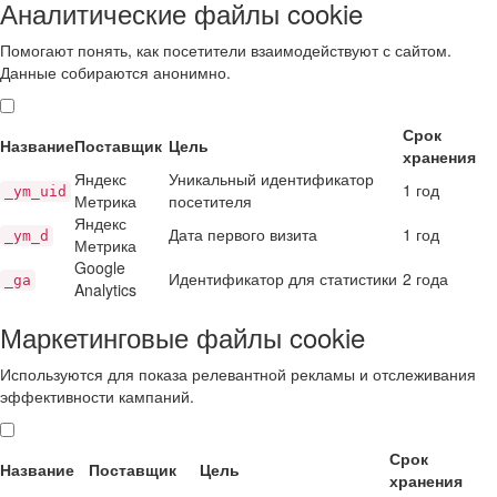
Аналитические файлы cookie
Помогают понять, как посетители взаимодействуют с сайтом.
Данные собираются анонимно.
Срок
Название
Поставщик
Цель
хранения
Яндекс
Уникальный идентификатор
1 год
_ym_uid
Метрика
посетителя
Яндекс
Дата первого визита
1 год
_ym_d
Метрика
Google
Идентификатор для статистики
2 года
_ga
Analytics
Маркетинговые файлы cookie
Используются для показа релевантной рекламы и отслеживания
эффективности кампаний.
Срок
Название
Поставщик
Цель
хранения