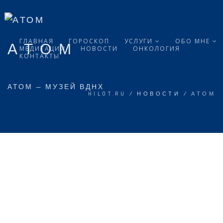
ГЛАВНАЯ
ГОРОСКОП
УСЛУГИ
ОБО МНЕ
АТОМ
МЕДИТАЦИИ
НОВОСТИ
ОНКОЛОГИЯ
КОНТАКТЫ
АТОМ — МУЗЕЙ ВДНХ
HILOT.RU
/
НОВОСТИ
/
АТОМ