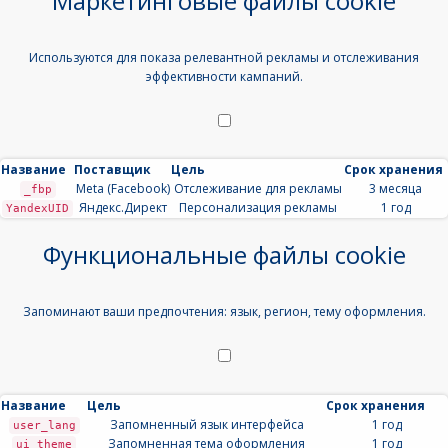
Маркетинговые файлы cookie
Используются для показа релевантной рекламы и отслеживания
эффективности кампаний.
Название
Поставщик
Цель
Срок хранения
Meta (Facebook)
Отслеживание для рекламы
3 месяца
_fbp
Яндекс.Директ
Персонализация рекламы
1 год
YandexUID
Функциональные файлы cookie
Запоминают ваши предпочтения: язык, регион, тему оформления.
Название
Цель
Срок хранения
Запомненный язык интерфейса
1 год
user_lang
Запомненная тема оформления
1 год
ui_theme