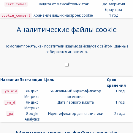
Защита от межсайтовых атак
До закрытия
csrf_token
браузера
Хранение ваших настроек cookie
1 год
cookie_consent
Аналитические файлы cookie
Помогают понять, как посетители взаимодействуют с сайтом. Данные
собираются анонимно.
Название
Поставщик
Цель
Срок
хранения
Яндекс
Уникальный идентификатор
1 год
_ym_uid
Метрика
посетителя
Яндекс
Дата первого визита
1 год
_ym_d
Метрика
Google
Идентификатор для статистики
2 года
_ga
Analytics