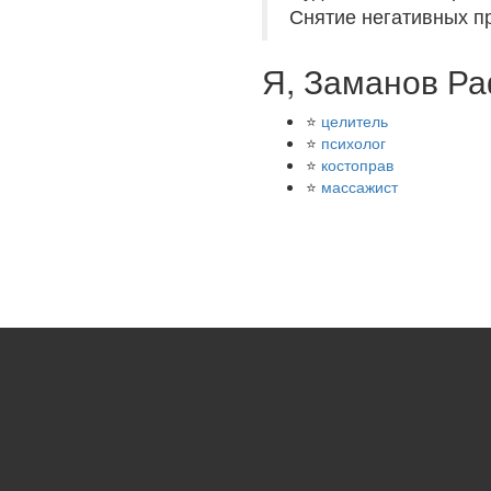
Снятие негативных п
Я, Заманов Ра
⭐
целитель
⭐
психолог
⭐
костоправ
⭐
массажист