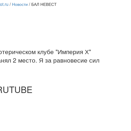
lot.ru
/
Новости
/
БАЛ НЕВЕСТ
отерическом клубе "Империя Х"
ял 2 место. Я за равновесие сил
 RUTUBE