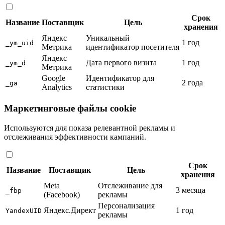
Срок
Название
Поставщик
Цель
хранения
Яндекс
Уникальный
1 год
_ym_uid
Метрика
идентификатор посетителя
Яндекс
Дата первого визита
1 год
_ym_d
Метрика
Google
Идентификатор для
2 года
_ga
Analytics
статистики
Маркетинговые файлы cookie
Используются для показа релевантной рекламы и
отслеживания эффективности кампаний.
Срок
Название
Поставщик
Цель
хранения
Meta
Отслеживание для
3 месяца
_fbp
(Facebook)
рекламы
Персонализация
Яндекс.Директ
1 год
YandexUID
рекламы