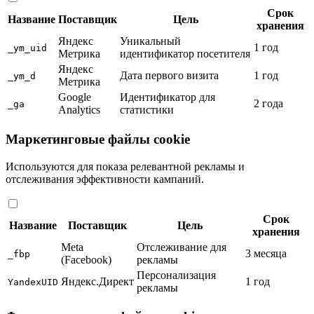
Срок
Название
Поставщик
Цель
хранения
Яндекс
Уникальный
1 год
_ym_uid
Метрика
идентификатор посетителя
Яндекс
Дата первого визита
1 год
_ym_d
Метрика
Google
Идентификатор для
2 года
_ga
Analytics
статистики
Маркетинговые файлы cookie
Используются для показа релевантной рекламы и
отслеживания эффективности кампаний.
Срок
Название
Поставщик
Цель
хранения
Meta
Отслеживание для
3 месяца
_fbp
(Facebook)
рекламы
Персонализация
Яндекс.Директ
1 год
YandexUID
рекламы