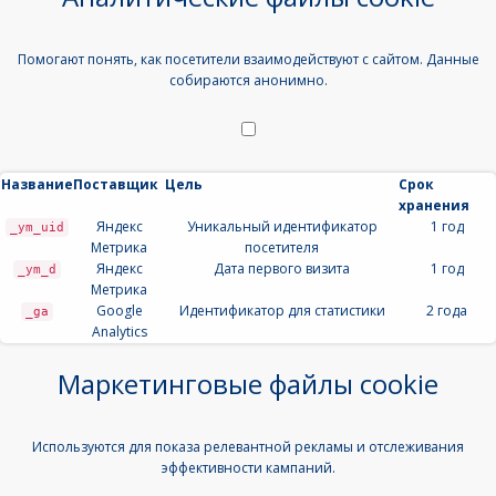
Помогают понять, как посетители взаимодействуют с сайтом. Данные
собираются анонимно.
Название
Поставщик
Цель
Срок
хранения
Яндекс
Уникальный идентификатор
1 год
_ym_uid
Метрика
посетителя
Яндекс
Дата первого визита
1 год
_ym_d
Метрика
Google
Идентификатор для статистики
2 года
_ga
Analytics
Маркетинговые файлы cookie
Используются для показа релевантной рекламы и отслеживания
эффективности кампаний.