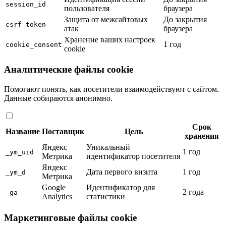
session_id
пользователя
браузера
Защита от межсайтовых
До закрытия
csrf_token
атак
браузера
Хранение ваших настроек
1 год
cookie_consent
cookie
Аналитические файлы cookie
Помогают понять, как посетители взаимодействуют с сайтом.
Данные собираются анонимно.
Срок
Название
Поставщик
Цель
хранения
Яндекс
Уникальный
1 год
_ym_uid
Метрика
идентификатор посетителя
Яндекс
Дата первого визита
1 год
_ym_d
Метрика
Google
Идентификатор для
2 года
_ga
Analytics
статистики
Маркетинговые файлы cookie