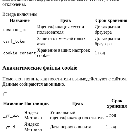
отключены.
Всегда включены
Название
Цель
Срок хранения
Идентификация сессии
До закрытия
session_id
пользователя
браузера
Защита от межсайтовых
До закрытия
csrf_token
атак
браузера
Хранение ваших настроек
1 год
cookie_consent
cookie
Аналитические файлы cookie
Помогают понять, как посетители взаимодействуют с сайтом.
Данные собираются анонимно.
Срок
Название
Поставщик
Цель
хранения
Яндекс
Уникальный
1 год
_ym_uid
Метрика
идентификатор посетителя
Яндекс
Дата первого визита
1 год
_ym_d
Метрика