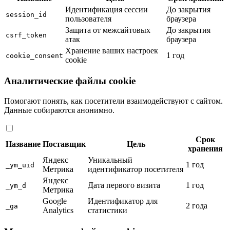
Идентификация сессии
До закрытия
session_id
пользователя
браузера
Защита от межсайтовых
До закрытия
csrf_token
атак
браузера
Хранение ваших настроек
1 год
cookie_consent
cookie
Аналитические файлы cookie
Помогают понять, как посетители взаимодействуют с сайтом.
Данные собираются анонимно.
Срок
Название
Поставщик
Цель
хранения
Яндекс
Уникальный
1 год
_ym_uid
Метрика
идентификатор посетителя
Яндекс
Дата первого визита
1 год
_ym_d
Метрика
Google
Идентификатор для
2 года
_ga
Analytics
статистики