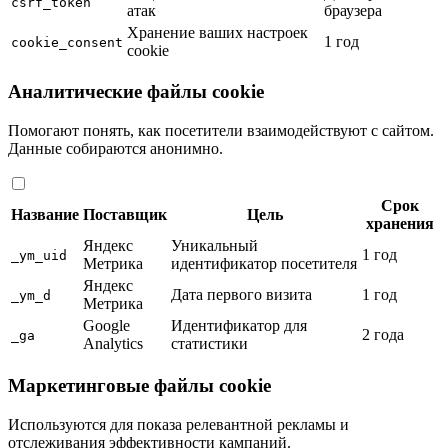
csrf_token
атак
браузера
Хранение ваших настроек
1 год
cookie_consent
cookie
Аналитические файлы cookie
Помогают понять, как посетители взаимодействуют с сайтом.
Данные собираются анонимно.
Срок
Название
Поставщик
Цель
хранения
Яндекс
Уникальный
1 год
_ym_uid
Метрика
идентификатор посетителя
Яндекс
Дата первого визита
1 год
_ym_d
Метрика
Google
Идентификатор для
2 года
_ga
Analytics
статистики
Маркетинговые файлы cookie
Используются для показа релевантной рекламы и
отслеживания эффективности кампаний.