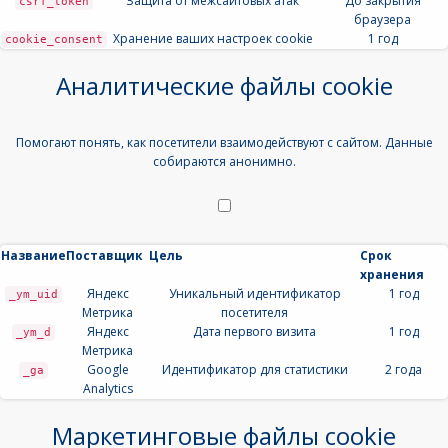
Защита от межсайтовых атак
До закрытия
csrf_token
браузера
Хранение ваших настроек cookie
1 год
cookie_consent
Аналитические файлы cookie
Помогают понять, как посетители взаимодействуют с сайтом. Данные
собираются анонимно.
Название
Поставщик
Цель
Срок
хранения
Яндекс
Уникальный идентификатор
1 год
_ym_uid
Метрика
посетителя
Яндекс
Дата первого визита
1 год
_ym_d
Метрика
Google
Идентификатор для статистики
2 года
_ga
Analytics
Маркетинговые файлы cookie