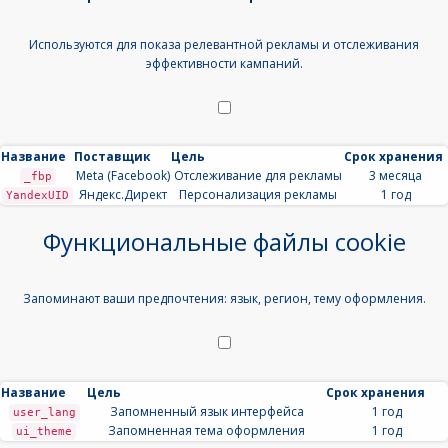
Используются для показа релевантной рекламы и отслеживания
эффективности кампаний.
Название
Поставщик
Цель
Срок хранения
Meta (Facebook)
Отслеживание для рекламы
3 месяца
_fbp
Яндекс.Директ
Персонализация рекламы
1 год
YandexUID
Функциональные файлы cookie
Запоминают ваши предпочтения: язык, регион, тему оформления.
Название
Цель
Срок хранения
Запомненный язык интерфейса
1 год
user_lang
Запомненная тема оформления
1 год
ui_theme