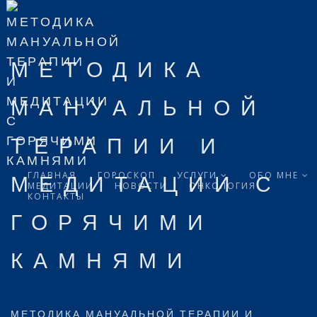
МЕТОДИКА
МАНУАЛЬНОЙ
ТЕРАПИИ И
ГЛАВНАЯ
ГОРОСКОП
УСЛУГИ
ОБО МНЕ
МЕДИТАЦИИ С
МЕДИТАЦИИ
НОВОСТИ
ОНКОЛОГИЯ
КОНТАКТЫ
ГОРЯЧИМИ
КАМНЯМИ
МЕТОДИКА МАНУАЛЬНОЙ ТЕРАПИИ И