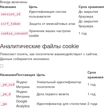
Всегда включены
Название
Цель
Срок хранения
Идентификация сессии
До закрытия
session_id
пользователя
браузера
До закрытия
Защита от межсайтовых атак
csrf_token
браузера
Хранение ваших настроек
1 год
cookie_consent
cookie
Аналитические файлы cookie
Помогают понять, как посетители взаимодействуют с сайтом.
Данные собираются анонимно.
Срок
Название
Поставщик
Цель
хранения
Яндекс
Уникальный идентификатор
1 год
_ym_uid
Метрика
посетителя
Яндекс
Дата первого визита
1 год
_ym_d
Метрика
Google
Идентификатор для статистики
2 года
_ga
Analytics