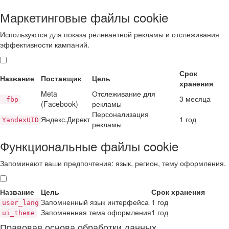
Маркетинговые файлы cookie
Используются для показа релевантной рекламы и отслеживания
эффективности кампаний.
Срок
Название
Поставщик
Цель
хранения
Meta
Отслеживание для
3 месяца
_fbp
(Facebook)
рекламы
Персонализация
Яндекс.Директ
1 год
YandexUID
рекламы
Функциональные файлы cookie
Запоминают ваши предпочтения: язык, регион, тему оформления.
Название
Цель
Срок хранения
Запомненный язык интерфейса
1 год
user_lang
Запомненная тема оформления
1 год
ui_theme
Правовая основа обработки данных