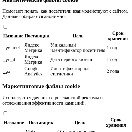
Помогают понять, как посетители взаимодействуют с сайтом.
Данные собираются анонимно.
Срок
Название
Поставщик
Цель
хранения
Яндекс
Уникальный
1 год
_ym_uid
Метрика
идентификатор посетителя
Яндекс
Дата первого визита
1 год
_ym_d
Метрика
Google
Идентификатор для
2 года
_ga
Analytics
статистики
Маркетинговые файлы cookie
Используются для показа релевантной рекламы и
отслеживания эффективности кампаний.
Срок
Название
Поставщик
Цель
хранения
Meta
Отслеживание для