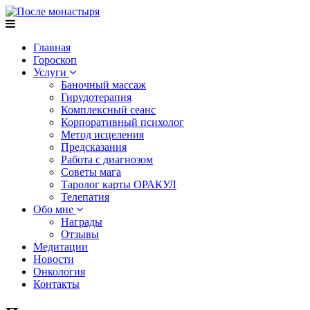
Главная
Гороскоп
Услуги
Баночный массаж
Гирудотерапия
Комплексный сеанс
Корпоративный психолог
Метод исцеления
Предсказания
Работа с диагнозом
Советы мага
Таролог карты ОРАКУЛ
Телепатия
Обо мне
Награды
Отзывы
Медитации
Новости
Онкология
Контакты