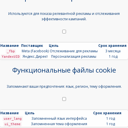
Используются для показа релевантной рекламы и отслеживания
эффективности кампаний.
Название
Поставщик
Цель
Срок хранения
Meta (Facebook)
Отслеживание для рекламы
3 месяца
_fbp
Яндекс.Директ
Персонализация рекламы
1 год
YandexUID
Функциональные файлы cookie
Запоминают ваши предпочтения: язык, регион, тему оформления.
Название
Цель
Срок хранения
Запомненный язык интерфейса
1 год
user_lang
Запомненная тема оформления
1 год
ui_theme