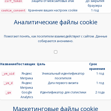
Защита от межсайтовых атак
До закрытия
csrf_token
браузера
Хранение ваших настроек cookie
1 год
cookie_consent
Аналитические файлы cookie
Помогают понять, как посетители взаимодействуют с сайтом. Данные
собираются анонимно.
Название
Поставщик
Цель
Срок
хранения
Яндекс
Уникальный идентификатор
1 год
_ym_uid
Метрика
посетителя
Яндекс
Дата первого визита
1 год
_ym_d
Метрика
Google
Идентификатор для статистики
2 года
_ga
Analytics
Маркетинговые файлы cookie