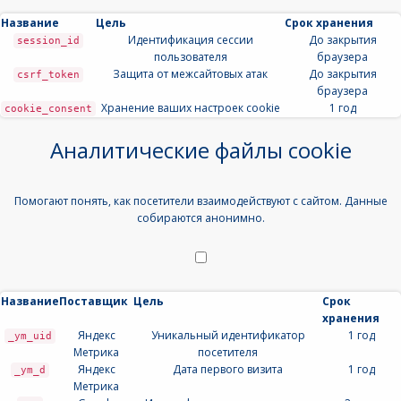
Название
Цель
Срок хранения
Идентификация сессии
До закрытия
session_id
пользователя
браузера
Защита от межсайтовых атак
До закрытия
csrf_token
браузера
Хранение ваших настроек cookie
1 год
cookie_consent
Аналитические файлы cookie
Помогают понять, как посетители взаимодействуют с сайтом. Данные
собираются анонимно.
Название
Поставщик
Цель
Срок
хранения
Яндекс
Уникальный идентификатор
1 год
_ym_uid
Метрика
посетителя
Яндекс
Дата первого визита
1 год
_ym_d
Метрика