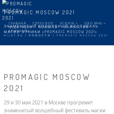
PROMAGIC MOSCOW 2021
ГЛАВНАЯ
ГОРОСКОП
УСЛУГИ
ОБО МНЕ
ЗНАМЕНИТЫЙ ВОЛШЕБНЫЙ ФЕСТИВАЛЬ
МЕДИТАЦИИ
НОВОСТИ
ОНКОЛОГИЯ
КОНТАКТЫ
МАГИИ ЭТНИКИ «PROMAGIC MOSCOW 2021»
HILOT.RU
/
НОВОСТИ
/
PROMAGIC MOSCOW 2021
PROMAGIC MOSCOW
2021
29 и 30 мая 2021 в Москве прогремит
знаменитый волшебный фестиваль магии