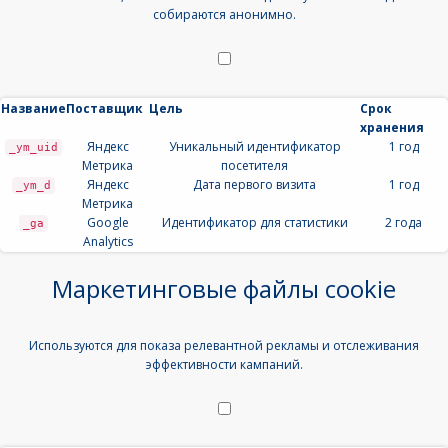
собираются анонимно.
Название
Поставщик
Цель
Срок
хранения
Яндекс
Уникальный идентификатор
1 год
_ym_uid
Метрика
посетителя
Яндекс
Дата первого визита
1 год
_ym_d
Метрика
Google
Идентификатор для статистики
2 года
_ga
Analytics
Маркетинговые файлы cookie
Используются для показа релевантной рекламы и отслеживания
эффективности кампаний.