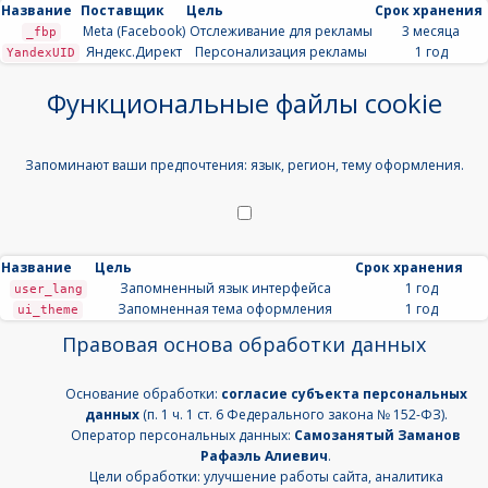
Название
Поставщик
Цель
Срок хранения
Meta (Facebook)
Отслеживание для рекламы
3 месяца
_fbp
Яндекс.Директ
Персонализация рекламы
1 год
YandexUID
Функциональные файлы cookie
Запоминают ваши предпочтения: язык, регион, тему оформления.
Название
Цель
Срок хранения
Запомненный язык интерфейса
1 год
user_lang
Запомненная тема оформления
1 год
ui_theme
Правовая основа обработки данных
Основание обработки:
согласие субъекта персональных
данных
(п. 1 ч. 1 ст. 6 Федерального закона № 152-ФЗ).
Оператор персональных данных:
Самозанятый Заманов
Рафаэль Алиевич
.
Цели обработки: улучшение работы сайта, аналитика