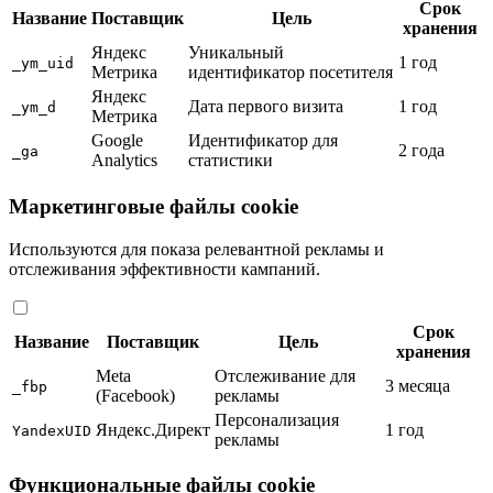
Срок
Название
Поставщик
Цель
хранения
Яндекс
Уникальный
1 год
_ym_uid
Метрика
идентификатор посетителя
Яндекс
Дата первого визита
1 год
_ym_d
Метрика
Google
Идентификатор для
2 года
_ga
Analytics
статистики
Маркетинговые файлы cookie
Используются для показа релевантной рекламы и
отслеживания эффективности кампаний.
Срок
Название
Поставщик
Цель
хранения
Meta
Отслеживание для
3 месяца
_fbp
(Facebook)
рекламы
Персонализация
Яндекс.Директ
1 год
YandexUID
рекламы
Функциональные файлы cookie