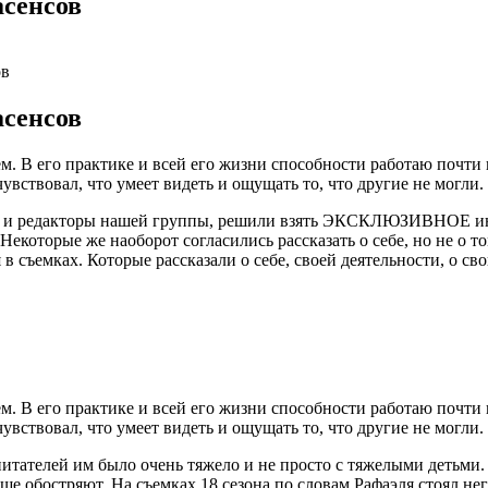
асенсов
ов
асенсов
 В его практике и всей его жизни способности работаю почти в
увствовал, что умеет видеть и ощущать то, что другие не могли.
в и редакторы нашей группы, решили взять ЭКСКЛЮЗИВНОЕ инт
 Некоторые же наоборот согласились рассказать о себе, но не о т
 съемках. Которые рассказали о себе, своей деятельности, о с
 В его практике и всей его жизни способности работаю почти в
увствовал, что умеет видеть и ощущать то, что другие не могли.
итателей им было очень тяжело и не просто с тяжелыми детьми. 
ьше обостряют. На съемках 18 сезона по словам Рафаэля стоял н