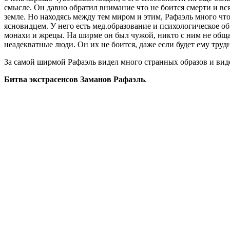
смысле. Он давно обратил внимание что не боится смерти и вся
земле. Но находясь между тем миром и этим, Рафаэль много что
ясновидцем. У него есть мед.образование и психологическое о
монахи и жрецы. На ширме он был чужой, никто с ним не общал
неадекватные люди. Он их не боится, даже если будет ему труд
За самой ширмой Рафаэль видел много странных образов и виден
Битва экстрасенсов Заманов Рафаэль
.