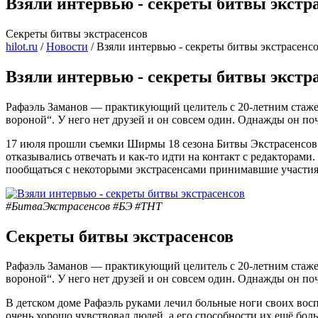
Взяли интервью - секреты битвы экстр
Секреты битвы экстрасенсов
hilot.ru
/
Новости
/
Взяли интервью - секреты битвы экстрасенс
Взяли интервью - секреты битвы экстр
Рафаэль Заманов — практикующий целитель с 20-летним стажем.
вороной“. У него нет друзей и он совсем один. Однажды он поч
17 июля прошли съемки Ширмы 18 сезона Битвы Экстрасенсо
отказывались отвечать и как-то идти на контакт с редакторами.
пообщаться с некоторыми экстрасенсами принимавшие участия в
#БитваЭкстрасенсов #БЭ #ТНТ
Секреты битвы экстрасенсов
Рафаэль Заманов — практикующий целитель с 20-летним стажем.
вороной“. У него нет друзей и он совсем один. Однажды он поч
В детском доме Рафаэль руками лечил больные ноги своих восп
очень хорошо чувствовал людей, а его способности их ещё бол