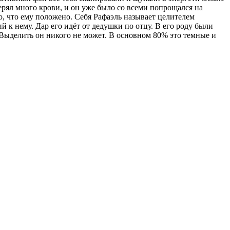
ерял много крови, и он уже было со всеми попрощался на
то, что ему положено. Себя Рафаэль называет целителем
 к нему. Дар его идёт от дедушки по отцу. В его роду были
 Выделить он никого не может. В основном 80% это темные и