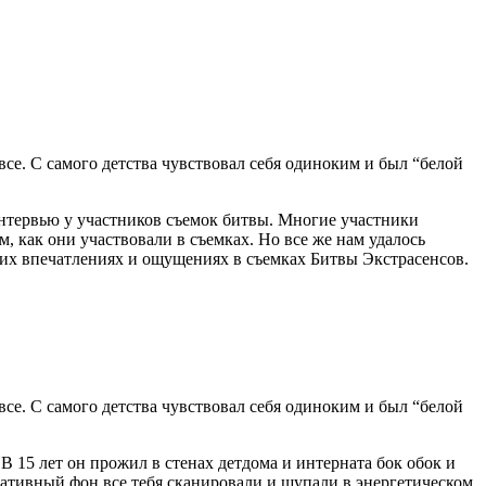
се. С самого детства чувствовал себя одиноким и был “белой
ервью у участников съемок битвы. Многие участники
ом, как они участвовали в съемках. Но все же нам удалось
воих впечатлениях и ощущениях в съемках Битвы Экстрасенсов.
се. С самого детства чувствовал себя одиноким и был “белой
В 15 лет он прожил в стенах детдома и интерната бок обок и
егативный фон все тебя сканировали и щупали в энергетическом