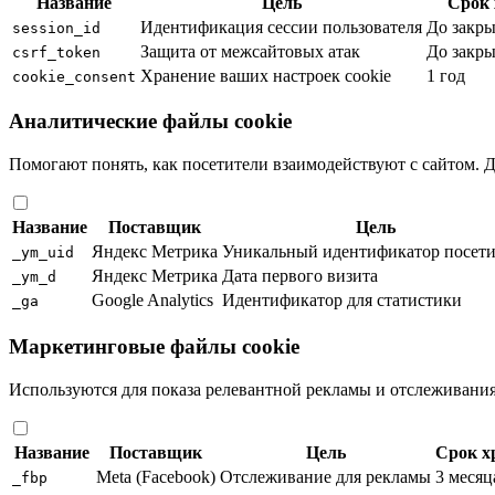
Название
Цель
Срок 
Идентификация сессии пользователя
До закры
session_id
Защита от межсайтовых атак
До закры
csrf_token
Хранение ваших настроек cookie
1 год
cookie_consent
Аналитические файлы cookie
Помогают понять, как посетители взаимодействуют с сайтом.
Название
Поставщик
Цель
Яндекс Метрика
Уникальный идентификатор посети
_ym_uid
Яндекс Метрика
Дата первого визита
_ym_d
Google Analytics
Идентификатор для статистики
_ga
Маркетинговые файлы cookie
Используются для показа релевантной рекламы и отслеживани
Название
Поставщик
Цель
Срок х
Meta (Facebook)
Отслеживание для рекламы
3 месяц
_fbp