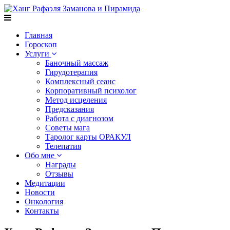
Главная
Гороскоп
Услуги
Баночный массаж
Гирудотерапия
Комплексный сеанс
Корпоративный психолог
Метод исцеления
Предсказания
Работа с диагнозом
Советы мага
Таролог карты ОРАКУЛ
Телепатия
Обо мне
Награды
Отзывы
Медитации
Новости
Онкология
Контакты