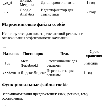
Яндекс
Дата первого визита
1 год
_ym_d
Метрика
Google
Идентификатор для
2 года
_ga
Analytics
статистики
Маркетинговые файлы cookie
Используются для показа релевантной рекламы и
отслеживания эффективности кампаний.
Срок
Название
Поставщик
Цель
хранения
Meta
Отслеживание для
3 месяца
_fbp
(Facebook)
рекламы
Персонализация
Яндекс.Директ
1 год
YandexUID
рекламы
Функциональные файлы cookie
Запоминают ваши предпочтения: язык, регион, тему
оформления.