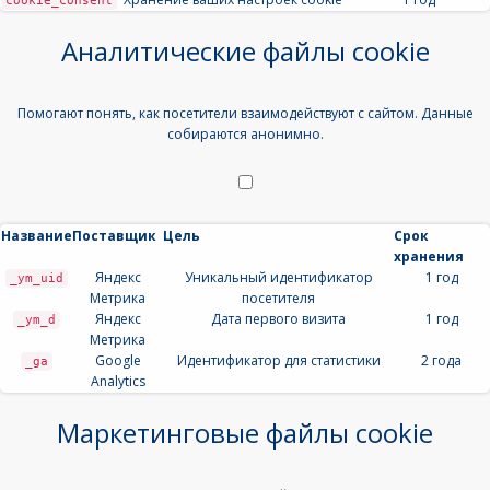
cookie_consent
Аналитические файлы cookie
Помогают понять, как посетители взаимодействуют с сайтом. Данные
собираются анонимно.
Название
Поставщик
Цель
Срок
хранения
Яндекс
Уникальный идентификатор
1 год
_ym_uid
Метрика
посетителя
Яндекс
Дата первого визита
1 год
_ym_d
Метрика
Google
Идентификатор для статистики
2 года
_ga
Analytics
Маркетинговые файлы cookie