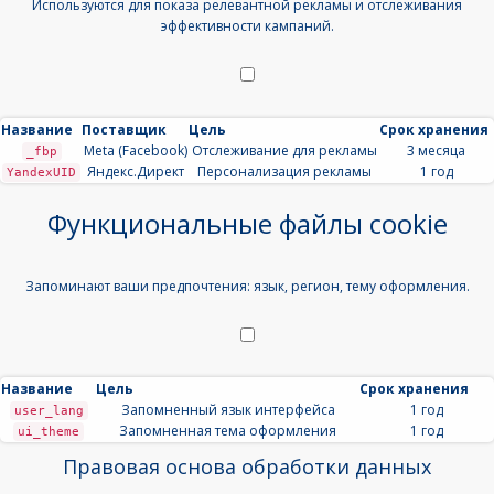
Используются для показа релевантной рекламы и отслеживания
эффективности кампаний.
Название
Поставщик
Цель
Срок хранения
Meta (Facebook)
Отслеживание для рекламы
3 месяца
_fbp
Яндекс.Директ
Персонализация рекламы
1 год
YandexUID
Функциональные файлы cookie
Запоминают ваши предпочтения: язык, регион, тему оформления.
Название
Цель
Срок хранения
Запомненный язык интерфейса
1 год
user_lang
Запомненная тема оформления
1 год
ui_theme
Правовая основа обработки данных