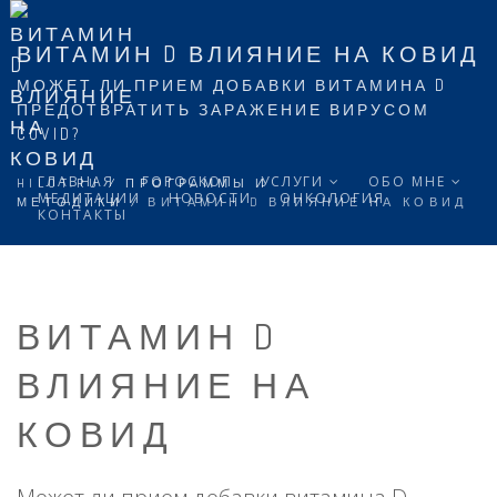
ВИТАМИН D ВЛИЯНИЕ НА КОВИД
МОЖЕТ ЛИ ПРИЕМ ДОБАВКИ ВИТАМИНА D
ПРЕДОТВРАТИТЬ ЗАРАЖЕНИЕ ВИРУСОМ
COVID?
ГЛАВНАЯ
ГОРОСКОП
УСЛУГИ
ОБО МНЕ
HILOT.RU
/
ПРОГРАММЫ И
МЕДИТАЦИИ
НОВОСТИ
ОНКОЛОГИЯ
МЕТОДИКИ
/
ВИТАМИН D ВЛИЯНИЕ НА КОВИД
КОНТАКТЫ
ВИТАМИН D
ВЛИЯНИЕ НА
КОВИД